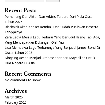
Recent Posts
Pemenang Dari Aktor Dan Arktris Terbaru Dari Piala Oscar
Tahun 2025
Blackpink Akan Konser Kembali Dan Sudah Publiskan Beserta
Tanggalnya
Zara Leola Merilis Lagu Terbaru Yang Berjudul Hilang Tapi Ada,
Yang Mendapatkan Dukungan Oleh Viu
Lisa Membawa Lagu Terbarunya Yang Berjudul James Bond Di
Oscar Tahun 2025
Ningning Aespa Menjadi Ambassador dari Maybelline Untuk
Dua Negara Di Asia
Recent Comments
No comments to show.
Archives
March 2025
February 2025