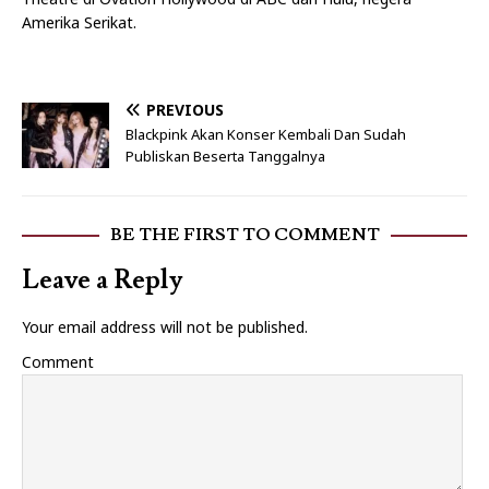
Amerika Serikat.
PREVIOUS
Blackpink Akan Konser Kembali Dan Sudah
Publiskan Beserta Tanggalnya
BE THE FIRST TO COMMENT
Leave a Reply
Your email address will not be published.
Comment