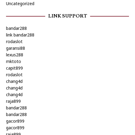
Uncategorized
LINK SUPPORT
bandar288
link bandar288
rodaslot
garansi88
lexus288
mktoto
capit899
rodaslot
chang4d
chang4d
chang4d
raja899
bandar288
bandar288
gacor899
gacor899
raja899