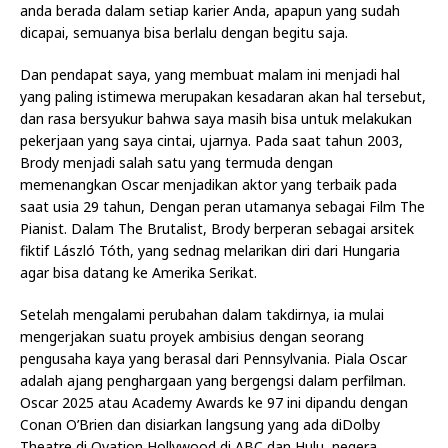
anda berada dalam setiap karier Anda, apapun yang sudah
dicapai, semuanya bisa berlalu dengan begitu saja.
Dan pendapat saya, yang membuat malam ini menjadi hal
yang paling istimewa merupakan kesadaran akan hal tersebut,
dan rasa bersyukur bahwa saya masih bisa untuk melakukan
pekerjaan yang saya cintai, ujarnya. Pada saat tahun 2003,
Brody menjadi salah satu yang termuda dengan
memenangkan Oscar menjadikan aktor yang terbaik pada
saat usia 29 tahun, Dengan peran utamanya sebagai Film The
Pianist. Dalam The Brutalist, Brody berperan sebagai arsitek
fiktif László Tóth, yang sednag melarikan diri dari Hungaria
agar bisa datang ke Amerika Serikat.
Setelah mengalami perubahan dalam takdirnya, ia mulai
mengerjakan suatu proyek ambisius dengan seorang
pengusaha kaya yang berasal dari Pennsylvania. Piala Oscar
adalah ajang penghargaan yang bergengsi dalam perfilman.
Oscar 2025 atau Academy Awards ke 97 ini dipandu dengan
Conan O’Brien dan disiarkan langsung yang ada diDolby
Theatre di Ovation Hollywood di ABC dan Hulu, negera