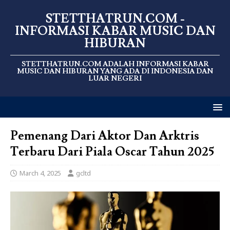
STETTHATRUN.COM -
INFORMASI KABAR MUSIC DAN
HIBURAN
STETTHATRUN.COM ADALAH INFORMASI KABAR
MUSIC DAN HIBURAN YANG ADA DI INDONESIA DAN
LUAR NEGERI
Pemenang Dari Aktor Dan Arktris
Terbaru Dari Piala Oscar Tahun 2025
March 4, 2025
gcltd