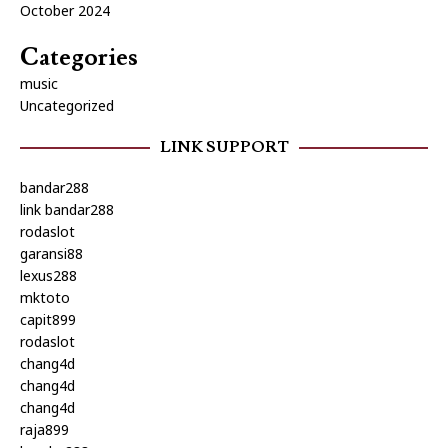
October 2024
Categories
music
Uncategorized
LINK SUPPORT
bandar288
link bandar288
rodaslot
garansi88
lexus288
mktoto
capit899
rodaslot
chang4d
chang4d
chang4d
raja899